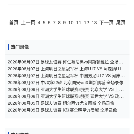
首页
上一页
4
5
6
7
8
9
10
11
12
13
下一页
尾页
热门录像
2026年08月07日 足球友谊赛 拜仁慕尼黑vs阿斯顿维拉 全场录
像
2026年08月07日 上海明日之星冠军杯 上海U17 VS 阿森纳U17
全场录像
2026年08月07日 上海明日之星冠军杯 中国男足U17 VS 河床
U17 全场录像
2026年08月07日 中超第22轮 北京国安vs深圳新鹏城 全场录像
2026年08月06日 亚洲大学生篮球联赛8强赛 北京大学 VS 上海
交通大学 全场录像
2026年08月06日 亚洲大学生篮球联赛8强赛 延世大学 VS 政治
大学 全场录像
2026年08月05日 足球友谊赛 切尔西vs尤文图斯 全场录像
2026年08月05日 足球友谊赛 K联赛全明星vs曼城 全场录像