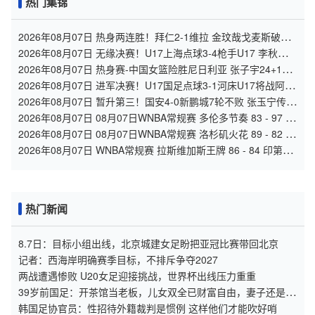
热门集锦
2026年08月07日 热身两连胜！拜仁2-1维拉 金玟哉戈麦斯破门
迪亚斯替补建功
2026年08月07日 无缘决赛！U17上海点球3-4枪手U17 李秋甫、
李文博失点王启戎扑点
2026年08月07日 热身赛-中国女篮险胜尼日利亚 张子宇24+11
杨舒予12+6
2026年08月07日 进军决赛！U17国足点球3-1河床U17将战阿森
纳 江宇涵替补两扑点
2026年08月07日 暂升第三！国安4-0新鹏城7轮不败 张玉宁传射
达万双响法比奥破门
2026年08月07日 08月07日WNBA常规赛 多伦多节奏 83 - 97 波
特兰火焰 集锦
2026年08月07日 08月07日WNBA常规赛 洛杉矶火花 89 - 82 明
尼苏达山猫 全场集锦
2026年08月07日 WNBA常规赛 拉斯维加斯王牌 86 - 84 印第安
纳狂热 全场集锦
热门新闻
8.7日：目标小组出线，北京城建女足盼把亚冠比赛带回北京
记者：西海岸明确赛季目标，不排斥争夺2027
两战遭遇惨败 U20女足迎接挑战，世界杯出线压力重重
39岁前国足：开茶馆当老板，儿女双全已财富自由，妻子还是黄
圣依朋友
韩国足协官员：性招待外籍裁判是惯例 这样他们才能吹好哨